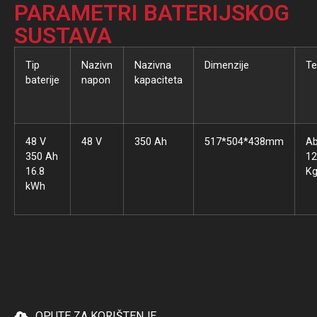
PARAMETRI BATERIJSKOG
SUSTAVA
Tip
Nazivn
Nazivna
Dimenzije
Te
baterije
napon
kapaciteta
48 V
48 V
350 Ah
517*504*438mm
Ab
350 Ah
12
16.8
K
kWh
OPUTE ZA KORIŠTENJE