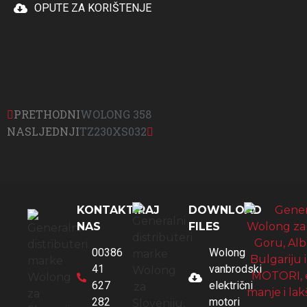
OPUTE ZA KORIŠTENJE
PRETHODNI
WOLONG 358
NASLJEDNJI
TZ230XS032
KONTAKTIRAJ
DOWNLOAD
NAS
FILES
00386
Wolong
41
vanbrodski
627
električni
282
motori