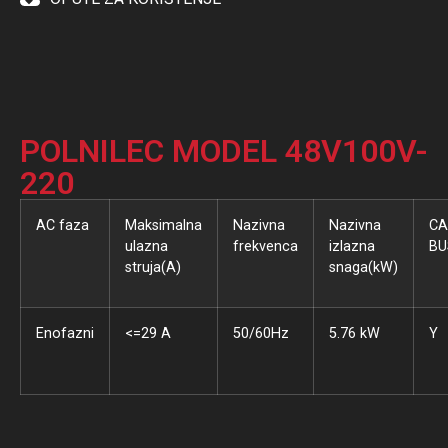
POLNILEC MODEL 48V100V-
220
AC faza
Maksimalna
Nazivna
Nazivna
CA
ulazna
frekvenca
izlazna
BU
struja(A)
snaga(kW)
Enofazni
<=29 A
50/60Hz
5.76 kW
Y