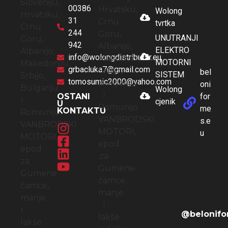
00386
Wolong
31
tvrtka
244
UNUTRANJI
942
ELEKTRO
info@wolongdistributor.eu
MOTORNI
grbacluka7@gmail.com
bel
SISTEM
tomosumic2000@yahoo.com
oni
Wolong
OSTANI
for
cjenik
U
me
KONTAKTU
s.e
u
@belonifo