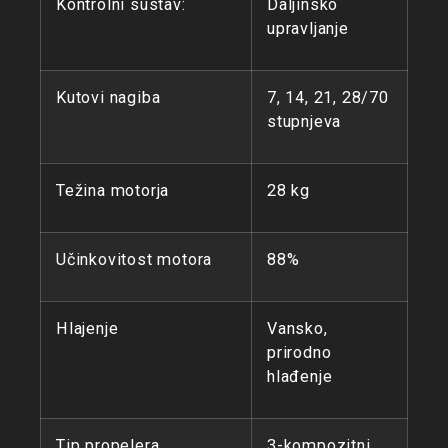
Kontrolni sustav:
Daljinsko
upravljanje
Kutovi nagiba
7, 14, 21, 28/70
stupnjeva
Težina motorja
28 kg
Učinkovitost motora
88%
Hlajenje
Vansko,
prirodno
hlađenje
Tip propelera
3-kompozitni