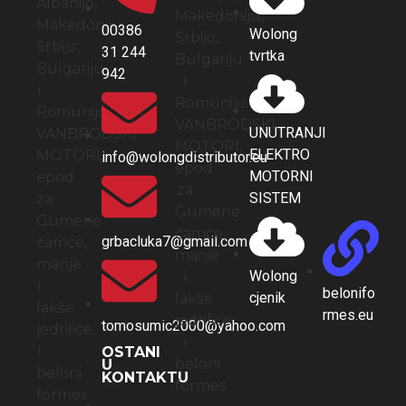
00386
Wolong
31 244
tvrtka
942
UNUTRANJI
ELEKTRO
info@wolongdistributor.eu
MOTORNI
SISTEM
grbacluka7@gmail.com
Wolong
belonifo
cjenik
rmes.eu
tomosumic2000@yahoo.com
OSTANI
U
KONTAKTU