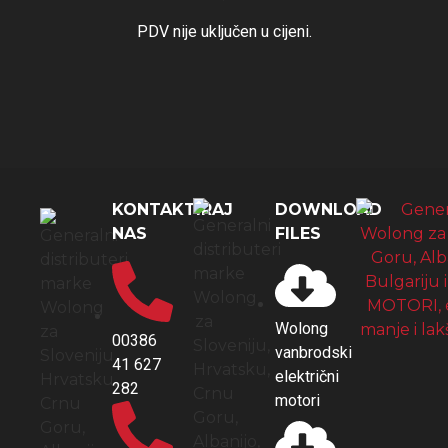
PDV nije uključen u cijeni.
KONTAKTIRAJ
DOWNLOAD
NAS
FILES
Wolong
00386
vanbrodski
41 627
električni
282
motori