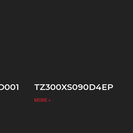
D001
TZ300XS090D4EP
MORE »