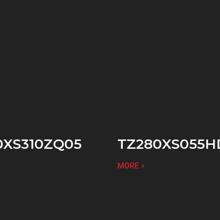
0XS310ZQ05
TZ280XS055H
MORE »