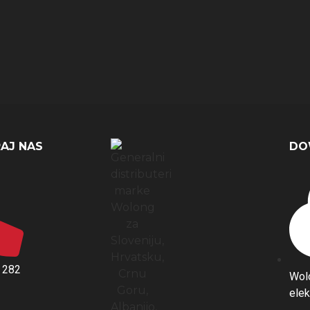
AJ NAS
DO
 282
Wol
elek